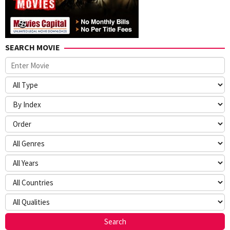
SEARCH MOVIE