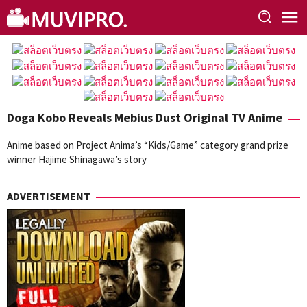
Skip
to
content
Doga Kobo Reveals Mebius Dust Original TV Anime
Anime based on Project Anima’s “Kids/Game” category grand prize
winner Hajime Shinagawa’s story
ADVERTISEMENT