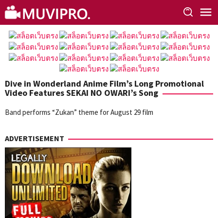
Skip
to
content
Dive in Wonderland Anime Film’s Long Promotional
Video Features SEKAI NO OWARI’s Song
Band performs “Zukan” theme for August 29 film
ADVERTISEMENT