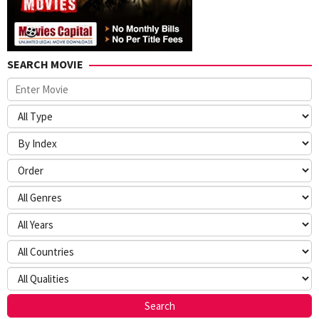
SEARCH MOVIE