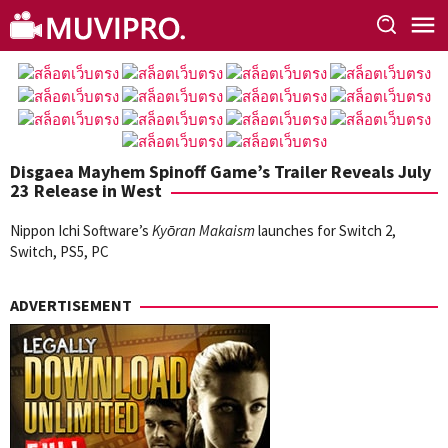
Skip
to
content
Disgaea Mayhem Spinoff Game’s Trailer Reveals July
23 Release in West
Nippon Ichi Software’s
Kyо̄ran Makaism
launches for Switch 2,
Switch, PS5, PC
ADVERTISEMENT