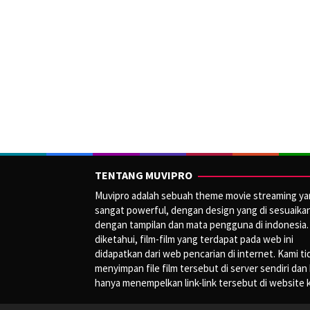
TENTANG MUVIPRO
Muvipro adalah sebuah theme movie streaming y
sangat powerful, dengan design yang di sesuaika
dengan tampilan dan mata pengguna di indonesia.
diketahui, film-film yang terdapat pada web ini
didapatkan dari web pencarian di internet. Kami ti
menyimpan file film tersebut di server sendiri dan
hanya menempelkan link-link tersebut di website 