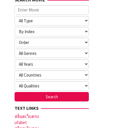
TEXT LINKS
สล็อตเว็บตรง
ufabet