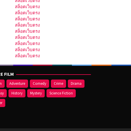
สล็อตเว็บตรง
สล็อตเว็บตรง
สล็อตเว็บตรง
สล็อตเว็บตรง
สล็อตเว็บตรง
สล็อตเว็บตรง
สล็อตเว็บตรง
สล็อตเว็บตรง
สล็อตเว็บตรง
สล็อตเว็บตรง
E FILM
on
Adventure
Comedy
Crime
Drama
asy
History
Mystery
Science Fiction
er