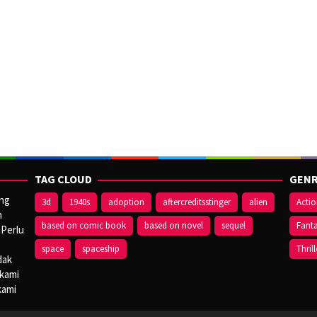
TAG CLOUD
GENR
ang
3d
1940s
adoption
aftercreditsstinger
alien
Acti
n
based on comic book
based on novel
sequel
Fant
 Perlu
space
spaceship
Thrill
dak
 kami
kami