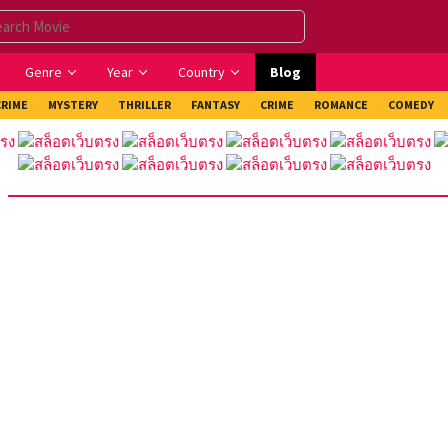
Genre
Year
Country
Blog
CRIME
MYSTERY
THRILLER
FANTASY
CRIME
ROMANCE
COMEDY