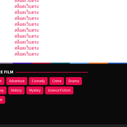
สล็อตเว็บตรง
สล็อตเว็บตรง
สล็อตเว็บตรง
สล็อตเว็บตรง
สล็อตเว็บตรง
สล็อตเว็บตรง
สล็อตเว็บตรง
สล็อตเว็บตรง
สล็อตเว็บตรง
สล็อตเว็บตรง
E FILM
on
Adventure
Comedy
Crime
Drama
asy
History
Mystery
Science Fiction
er