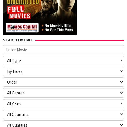
SEARCH MOVIE