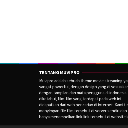
TENTANG MUVIPRO
Muvipro adalah sebuah theme movie streaming y
sangat powerful, dengan design yang di sesuaika
dengan tampilan dan mata pengguna di indonesia.
diketahui, film-film yang terdapat pada web ini
didapatkan dari web pencarian di internet. Kami ti
menyimpan file film tersebut di server sendiri dan
hanya menempelkan link-link tersebut di website 