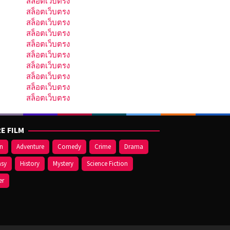
สล็อตเว็บตรง
สล็อตเว็บตรง
สล็อตเว็บตรง
สล็อตเว็บตรง
สล็อตเว็บตรง
สล็อตเว็บตรง
สล็อตเว็บตรง
สล็อตเว็บตรง
สล็อตเว็บตรง
สล็อตเว็บตรง
E FILM
on
Adventure
Comedy
Crime
Drama
asy
History
Mystery
Science Fiction
er