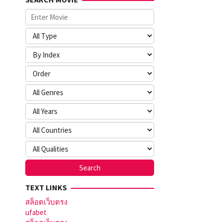
TEXT LINKS
สล็อตเว็บตรง
ufabet