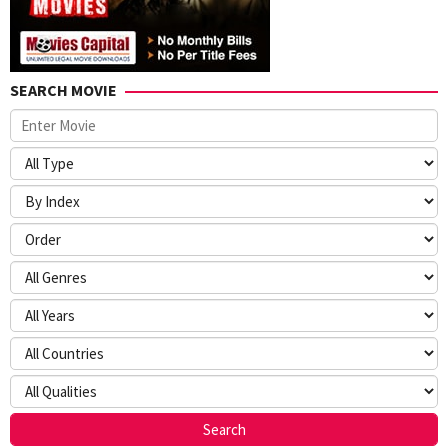
SEARCH MOVIE