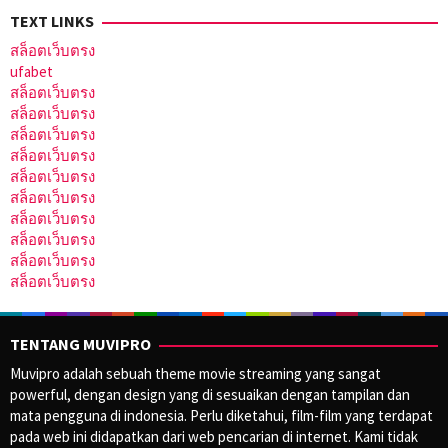
TEXT LINKS
สล็อตเว็บตรง
ufabet
สล็อตเว็บตรง
สล็อตเว็บตรง
สล็อตเว็บตรง
สล็อตเว็บตรง
สล็อตเว็บตรง
สล็อตเว็บตรง
สล็อตเว็บตรง
สล็อตเว็บตรง
สล็อตเว็บตรง
สล็อตเว็บตรง
TENTANG MUVIPRO
Muvipro adalah sebuah theme movie streaming yang sangat
powerful, dengan design yang di sesuaikan dengan tampilan dan
mata pengguna di indonesia. Perlu diketahui, film-film yang terdapat
pada web ini didapatkan dari web pencarian di internet. Kami tidak