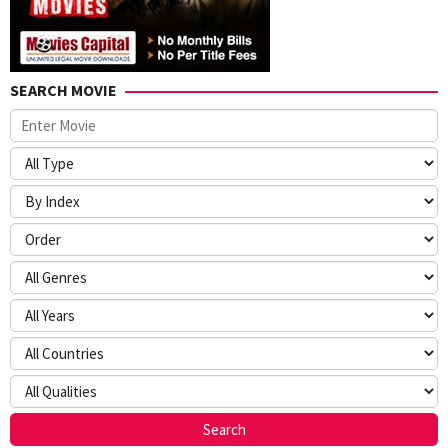
SEARCH MOVIE