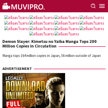
Skip
to
content
Demon Slayer: Kimetsu no Yaiba Manga Tops 200
Million Copies in Circulation
Manga tops 164 million copies in Japan, 56 million outside of Japan
ADVERTISEMENT