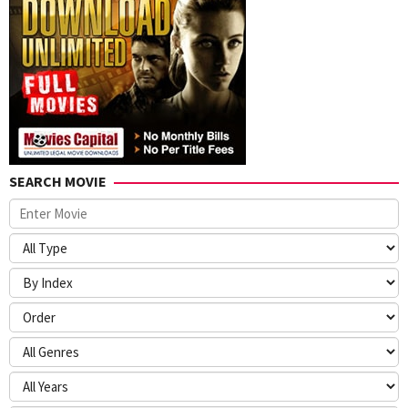
SEARCH MOVIE