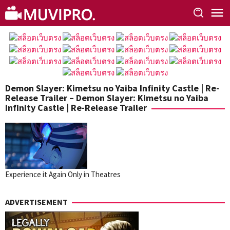
Skip
to
content
Demon Slayer: Kimetsu no Yaiba Infinity Castle | Re-
Release Trailer – Demon Slayer: Kimetsu no Yaiba
Infinity Castle | Re-Release Trailer
Experience it Again Only in Theatres
ADVERTISEMENT