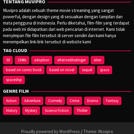
TENTANG MUVIPRO
Muvipro adalah sebuah theme movie streaming yang sangat
powerful, dengan design yang di sesuaikan dengan tampilan dan
mata pengguna di indonesia. Perlu diketahui, film-film yang terdapat
pada web ini didapatkan dari web pencarian di internet. Kami tidak
menyimpan file film tersebut di server sendiri dan kami hanya
menempelkan link-link tersebut di website kami
TAG CLOUD
3d
1940s
adoption
aftercreditsstinger
alien
based on comic book
based on novel
sequel
space
spaceship
GENRE FILM
Action
Adventure
Comedy
Crime
Drama
Fantasy
History
Mystery
Science Fiction
Thriller
Proudly powered by WordPress
/
Theme: Muvipro