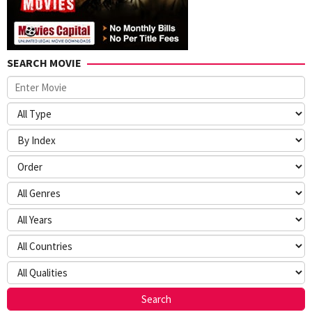
SEARCH MOVIE