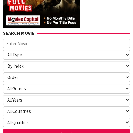
SEARCH MOVIE