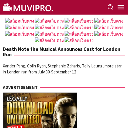
Skip
to
content
Death Note the Musical Announces Cast for London
Run
Xander Pang, Colin Ryan, Stephanie Zaharis, Telly Leung, more star
in London run from July 30-September 12
ADVERTISEMENT