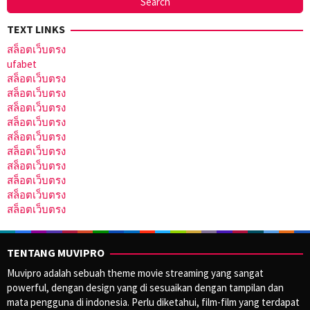
TEXT LINKS
สล็อตเว็บตรง
ufabet
สล็อตเว็บตรง
สล็อตเว็บตรง
สล็อตเว็บตรง
สล็อตเว็บตรง
สล็อตเว็บตรง
สล็อตเว็บตรง
สล็อตเว็บตรง
สล็อตเว็บตรง
สล็อตเว็บตรง
สล็อตเว็บตรง
TENTANG MUVIPRO
Muvipro adalah sebuah theme movie streaming yang sangat
powerful, dengan design yang di sesuaikan dengan tampilan dan
mata pengguna di indonesia. Perlu diketahui, film-film yang terdapat