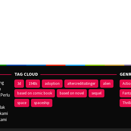
TAG CLOUD
GENR
ang
3d
1940s
adoption
aftercreditsstinger
alien
Acti
n
based on comic book
based on novel
sequel
Fant
 Perlu
space
spaceship
Thrill
dak
 kami
kami