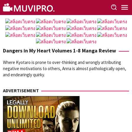
Skip
to
content
Dangers in My Heart Volumes 1-8 Manga Review
Where Kyotaro is prone to over-thinking and wrongly attributing
negative motivations to others, Anna is almost pathologically open,
and endearingly quirky.
ADVERTISEMENT