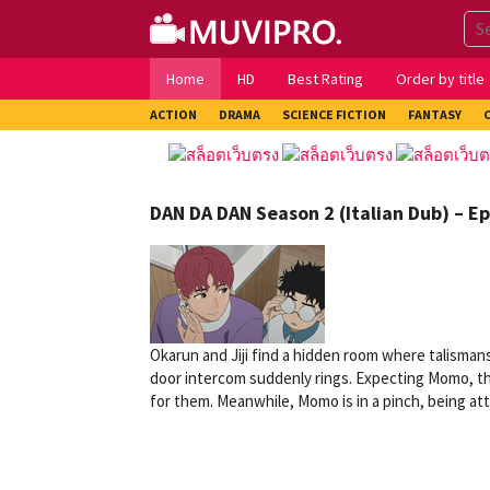
Skip
to
content
Home
HD
Best Rating
Order by title
ACTION
DRAMA
SCIENCE FICTION
FANTASY
DAN DA DAN Season 2 (Italian Dub) – Ep
Okarun and Jiji find a hidden room where talismans
door intercom suddenly rings. Expecting Momo, the
for them. Meanwhile, Momo is in a pinch, being a