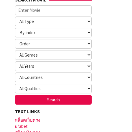
TEXT LINKS
สล็อตเว็บตรง
ufabet