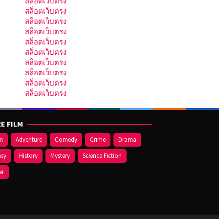
สล็อตเว็บตรง
สล็อตเว็บตรง
สล็อตเว็บตรง
สล็อตเว็บตรง
สล็อตเว็บตรง
สล็อตเว็บตรง
สล็อตเว็บตรง
สล็อตเว็บตรง
สล็อตเว็บตรง
สล็อตเว็บตรง
E FILM
on
Adventure
Comedy
Crime
Drama
asy
History
Mystery
Science Fiction
er