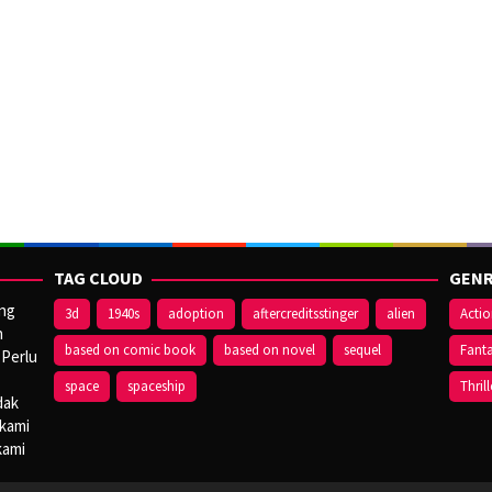
TAG CLOUD
GENR
ang
3d
1940s
adoption
aftercreditsstinger
alien
Acti
n
based on comic book
based on novel
sequel
Fant
 Perlu
space
spaceship
Thrill
dak
 kami
kami