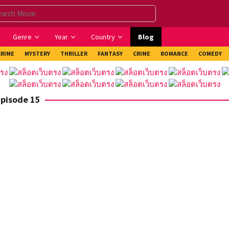
Genre
Year
Country
Blog
CRIME
MYSTERY
THRILLER
FANTASY
CRIME
ROMANCE
COMEDY
Episode 15