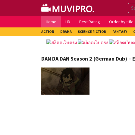
Skip
to
content
Home
HD
Best Rating
Order by title
ACTION
DRAMA
SCIENCE FICTION
FANTASY
DAN DA DAN Season 2 (German Dub) – 