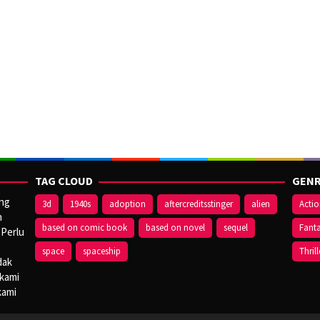
TAG CLOUD
GENR
ang
3d
1940s
adoption
aftercreditsstinger
alien
Acti
n
based on comic book
based on novel
sequel
Fant
 Perlu
space
spaceship
Thrill
dak
 kami
kami