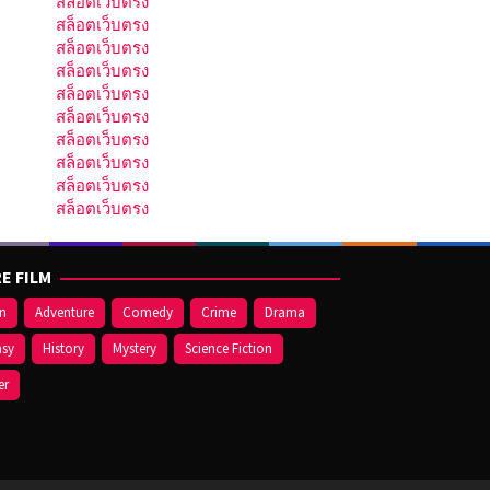
สล็อตเว็บตรง
สล็อตเว็บตรง
สล็อตเว็บตรง
สล็อตเว็บตรง
สล็อตเว็บตรง
สล็อตเว็บตรง
สล็อตเว็บตรง
สล็อตเว็บตรง
สล็อตเว็บตรง
สล็อตเว็บตรง
E FILM
on
Adventure
Comedy
Crime
Drama
asy
History
Mystery
Science Fiction
er