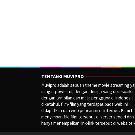
TENTANG MUVIPRO
Muvipro adalah sebuah theme movie streaming y
sangat powerful, dengan design yang di sesuaika
dengan tampilan dan mata pengguna di indonesia.
diketahui, film-film yang terdapat pada web ini
didapatkan dari web pencarian di internet. Kami ti
menyimpan file film tersebut di server sendiri dan
hanya menempelkan link-link tersebut di website 