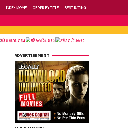
INDEX MOVIE
ORDER BY TITLE
BEST RATING
ADVERTISEMENT
SEARCH MOVIE