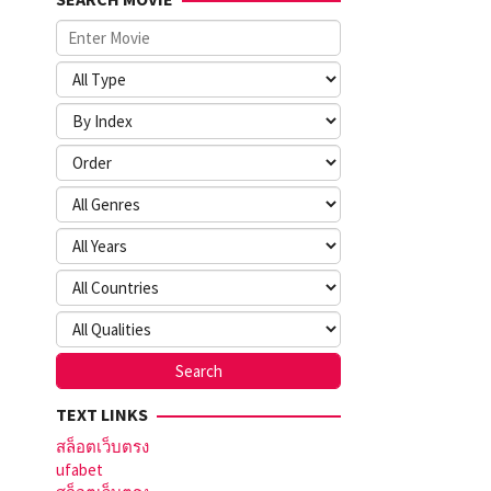
TEXT LINKS
สล็อตเว็บตรง
ufabet