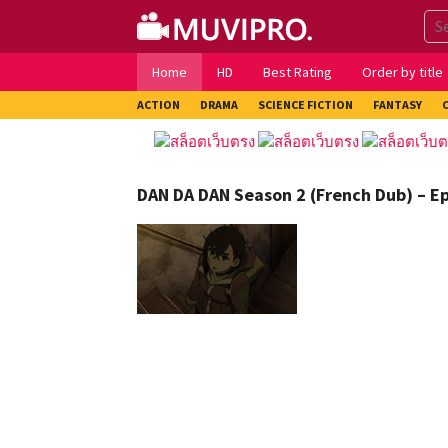
Skip
to
content
Home
HD
Best Rating
Order by title
ACTION
DRAMA
SCIENCE FICTION
FANTASY
DAN DA DAN Season 2 (French Dub) – E