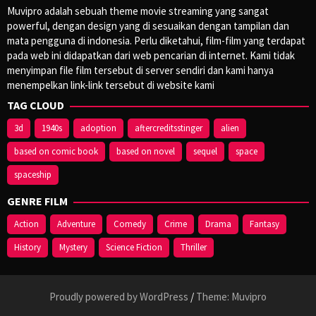
Muvipro adalah sebuah theme movie streaming yang sangat
powerful, dengan design yang di sesuaikan dengan tampilan dan
mata pengguna di indonesia. Perlu diketahui, film-film yang terdapat
pada web ini didapatkan dari web pencarian di internet. Kami tidak
menyimpan file film tersebut di server sendiri dan kami hanya
menempelkan link-link tersebut di website kami
TAG CLOUD
3d
1940s
adoption
aftercreditsstinger
alien
based on comic book
based on novel
sequel
space
spaceship
GENRE FILM
Action
Adventure
Comedy
Crime
Drama
Fantasy
History
Mystery
Science Fiction
Thriller
Proudly powered by WordPress
/
Theme: Muvipro