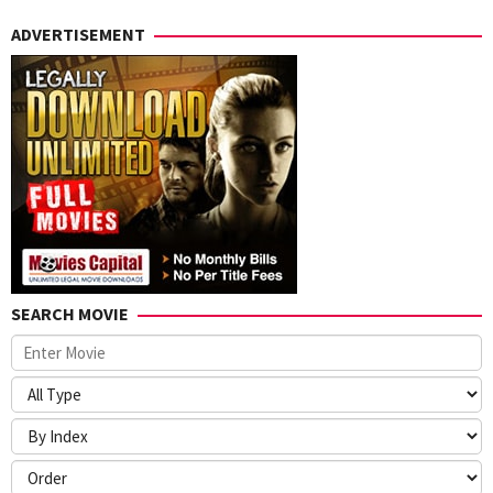
ADVERTISEMENT
SEARCH MOVIE