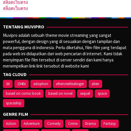
สล็อตเว็บตรง
สล็อตเว็บตรง
TENTANG MUVIPRO
Muvipro adalah sebuah theme movie streaming yang sangat
powerful, dengan design yang di sesuaikan dengan tampilan dan
mata pengguna di indonesia. Perlu diketahui, film-film yang terdapat
pada web ini didapatkan dari web pencarian di internet. Kami tidak
menyimpan file film tersebut di server sendiri dan kami hanya
menempelkan link-link tersebut di website kami
TAG CLOUD
3d
1940s
adoption
aftercreditsstinger
alien
based on comic book
based on novel
sequel
space
spaceship
GENRE FILM
Action
Adventure
Comedy
Crime
Drama
Fantasy