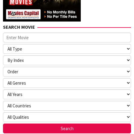
SEARCH MOVIE