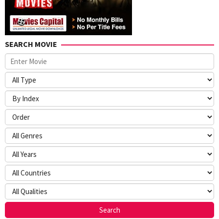
SEARCH MOVIE