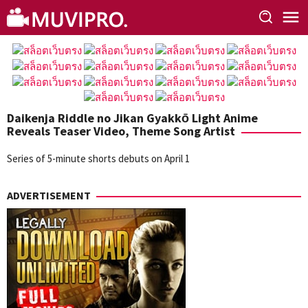
Skip
to
content
Daikenja Riddle no Jikan Gyakkо̄ Light Anime
Reveals Teaser Video, Theme Song Artist
Series of 5-minute shorts debuts on April 1
ADVERTISEMENT