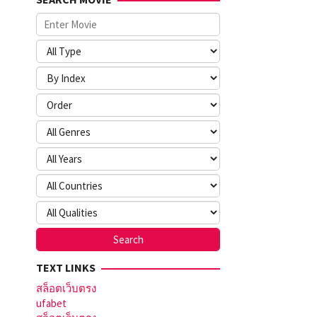
TEXT LINKS
สล็อตเว็บตรง
ufabet