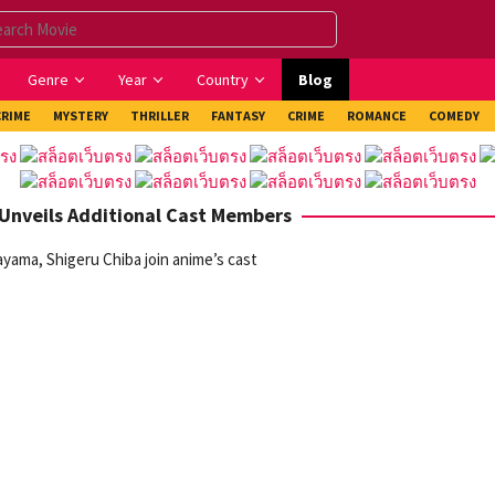
Genre
Year
Country
Blog
CRIME
MYSTERY
THRILLER
FANTASY
CRIME
ROMANCE
COMEDY
nveils Additional Cast Members
yama, Shigeru Chiba join anime’s cast