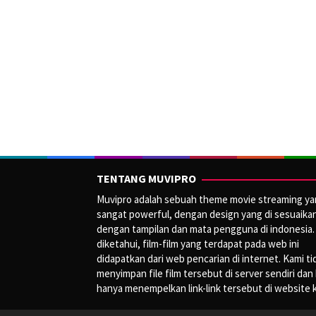
TENTANG MUVIPRO
Muvipro adalah sebuah theme movie streaming y
sangat powerful, dengan design yang di sesuaika
dengan tampilan dan mata pengguna di indonesia.
diketahui, film-film yang terdapat pada web ini
didapatkan dari web pencarian di internet. Kami ti
menyimpan file film tersebut di server sendiri dan
hanya menempelkan link-link tersebut di website 