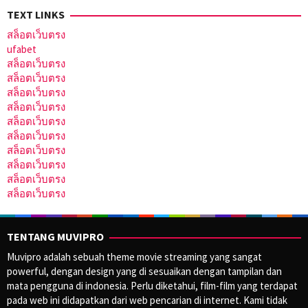
TEXT LINKS
สล็อตเว็บตรง
ufabet
สล็อตเว็บตรง
สล็อตเว็บตรง
สล็อตเว็บตรง
สล็อตเว็บตรง
สล็อตเว็บตรง
สล็อตเว็บตรง
สล็อตเว็บตรง
สล็อตเว็บตรง
สล็อตเว็บตรง
สล็อตเว็บตรง
TENTANG MUVIPRO
Muvipro adalah sebuah theme movie streaming yang sangat
powerful, dengan design yang di sesuaikan dengan tampilan dan
mata pengguna di indonesia. Perlu diketahui, film-film yang terdapat
pada web ini didapatkan dari web pencarian di internet. Kami tidak