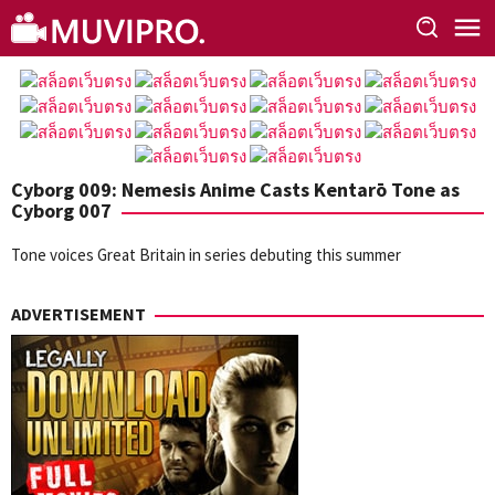
Skip
to
content
Cyborg 009: Nemesis Anime Casts Kentarō Tone as
Cyborg 007
Tone voices Great Britain in series debuting this summer
ADVERTISEMENT