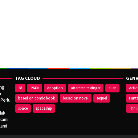
TAG CLOUD
GENR
ang
3d
1940s
adoption
aftercreditsstinger
alien
Acti
n
based on comic book
based on novel
sequel
Fant
 Perlu
space
spaceship
Thrill
dak
 kami
kami