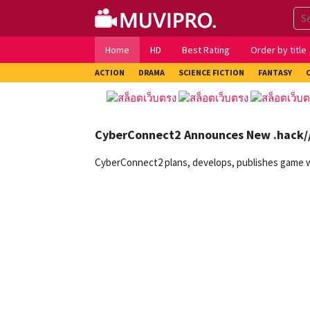
Skip
to
content
Home
HD
Best Rating
Order by title
ACTION
DRAMA
SCIENCE FICTION
FANTASY
CyberConnect2 Announces New .hack//
CyberConnect2 plans, develops, publishes game 