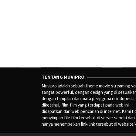
TENTANG MUVIPRO
Muvipro adalah sebuah theme movie streaming y
sangat powerful, dengan design yang di sesuaika
dengan tampilan dan mata pengguna di indonesia.
diketahui, film-film yang terdapat pada web ini
didapatkan dari web pencarian di internet. Kami ti
menyimpan file film tersebut di server sendiri dan
hanya menempelkan link-link tersebut di website 