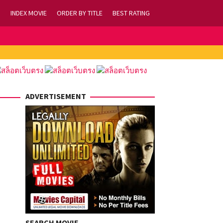
INDEX MOVIE
ORDER BY TITLE
BEST RATING
ADVERTISEMENT
SEARCH MOVIE