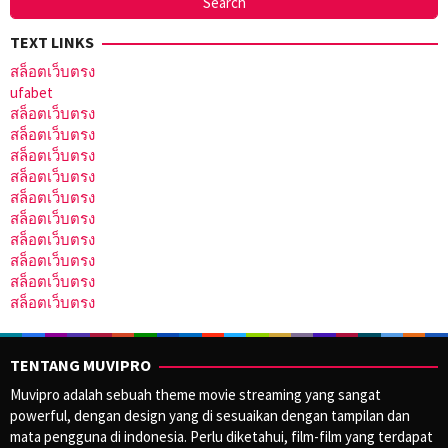
TEXT LINKS
สล็อตเว็บตรง
ufabet
สล็อตเว็บตรง
สล็อตเว็บตรง
สล็อตเว็บตรง
สล็อตเว็บตรง
สล็อตเว็บตรง
สล็อตเว็บตรง
สล็อตเว็บตรง
สล็อตเว็บตรง
สล็อตเว็บตรง
สล็อตเว็บตรง
TENTANG MUVIPRO
Muvipro adalah sebuah theme movie streaming yang sangat
powerful, dengan design yang di sesuaikan dengan tampilan dan
mata pengguna di indonesia. Perlu diketahui, film-film yang terdapat