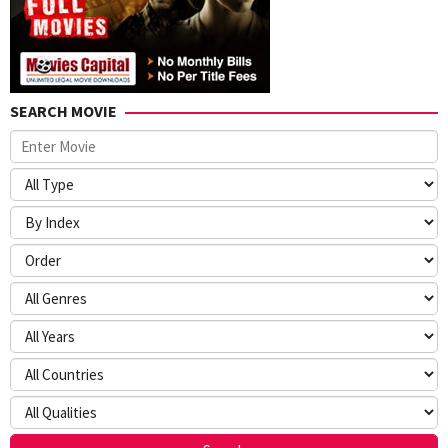
SEARCH MOVIE