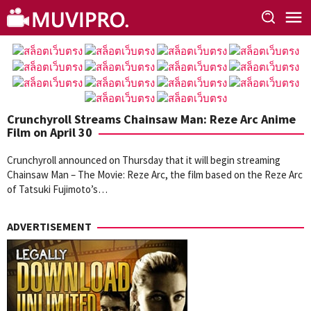
Skip
to
content
Crunchyroll Streams Chainsaw Man: Reze Arc Anime
Film on April 30
Crunchyroll announced on Thursday that it will begin streaming
Chainsaw Man – The Movie: Reze Arc, the film based on the Reze Arc
of Tatsuki Fujimoto’s…
ADVERTISEMENT