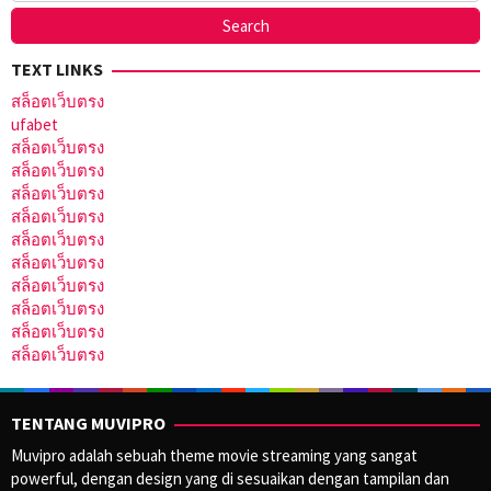
TEXT LINKS
สล็อตเว็บตรง
ufabet
สล็อตเว็บตรง
สล็อตเว็บตรง
สล็อตเว็บตรง
สล็อตเว็บตรง
สล็อตเว็บตรง
สล็อตเว็บตรง
สล็อตเว็บตรง
สล็อตเว็บตรง
สล็อตเว็บตรง
สล็อตเว็บตรง
TENTANG MUVIPRO
Muvipro adalah sebuah theme movie streaming yang sangat
powerful, dengan design yang di sesuaikan dengan tampilan dan