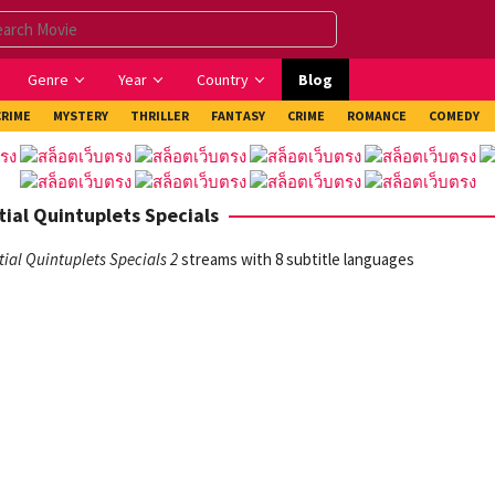
Genre
Year
Country
Blog
CRIME
MYSTERY
THRILLER
FANTASY
CRIME
ROMANCE
COMEDY
ial Quintuplets Specials
ial Quintuplets Specials 2
streams with 8 subtitle languages