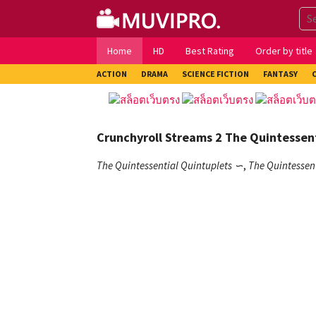
Skip
to
content
Home
HD
Best Rating
Order by title
ACTION
DRAMA
SCIENCE FICTION
FANTASY
Crunchyroll Streams 2 The Quintessent
The Quintessential Quintuplets ∽
,
The Quintessent