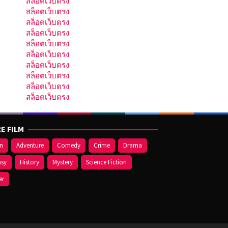
สล็อตเว็บตรง
สล็อตเว็บตรง
สล็อตเว็บตรง
สล็อตเว็บตรง
สล็อตเว็บตรง
สล็อตเว็บตรง
สล็อตเว็บตรง
สล็อตเว็บตรง
สล็อตเว็บตรง
สล็อตเว็บตรง
E FILM
on
Adventure
Comedy
Crime
Drama
asy
History
Mystery
Science Fiction
er