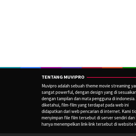
TENTANG MUVIPRO
Muvipro adalah sebuah theme movie streaming y
sangat powerful, dengan design yang di sesuaika
dengan tampilan dan mata pengguna di indonesia.
diketahui, film-film yang terdapat pada web ini
didapatkan dari web pencarian di internet. Kami ti
menyimpan file film tersebut di server sendiri dan
hanya menempelkan link-link tersebut di website 