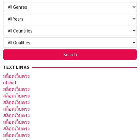
TEXT LINKS
สล็อตเว็บตรง
ufabet
สล็อตเว็บตรง
สล็อตเว็บตรง
สล็อตเว็บตรง
สล็อตเว็บตรง
สล็อตเว็บตรง
สล็อตเว็บตรง
สล็อตเว็บตรง
สล็อตเว็บตรง