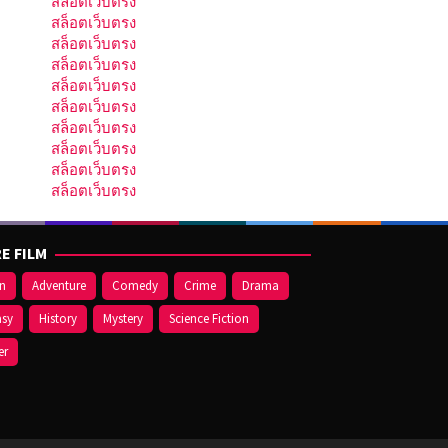
สล็อตเว็บตรง
สล็อตเว็บตรง
สล็อตเว็บตรง
สล็อตเว็บตรง
สล็อตเว็บตรง
สล็อตเว็บตรง
สล็อตเว็บตรง
สล็อตเว็บตรง
สล็อตเว็บตรง
สล็อตเว็บตรง
E FILM
on
Adventure
Comedy
Crime
Drama
asy
History
Mystery
Science Fiction
er