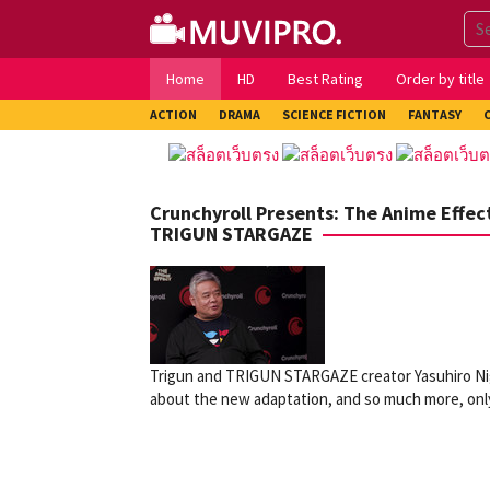
Skip
to
content
Home
HD
Best Rating
Order by title
ACTION
DRAMA
SCIENCE FICTION
FANTASY
Crunchyroll Presents: The Anime Effec
TRIGUN STARGAZE
Trigun and TRIGUN STARGAZE creator Yasuhiro Nigh
about the new adaptation, and so much more, onl