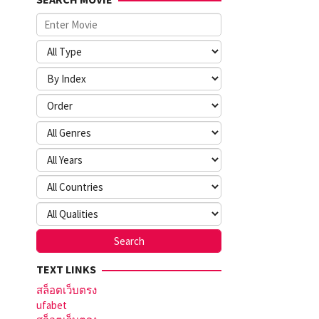
TEXT LINKS
สล็อตเว็บตรง
ufabet