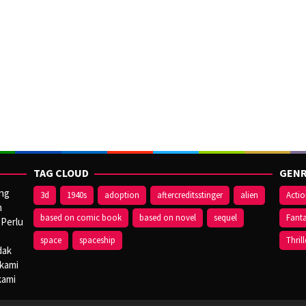
TAG CLOUD
GENR
ang
3d
1940s
adoption
aftercreditsstinger
alien
Acti
n
based on comic book
based on novel
sequel
Fant
 Perlu
space
spaceship
Thrill
dak
 kami
kami