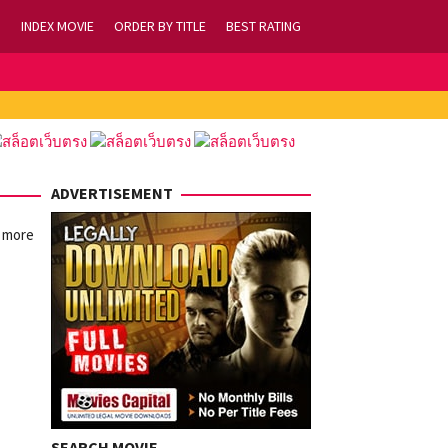
INDEX MOVIE
ORDER BY TITLE
BEST RATING
ADVERTISEMENT
, more
SEARCH MOVIE