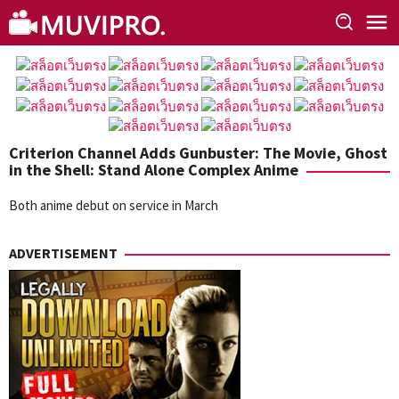
Skip
to
content
Criterion Channel Adds Gunbuster: The Movie, Ghost
in the Shell: Stand Alone Complex Anime
Both anime debut on service in March
ADVERTISEMENT