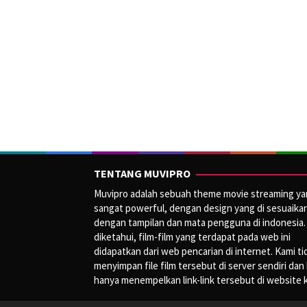
TENTANG MUVIPRO
Muvipro adalah sebuah theme movie streaming y
sangat powerful, dengan design yang di sesuaika
dengan tampilan dan mata pengguna di indonesia.
diketahui, film-film yang terdapat pada web ini
didapatkan dari web pencarian di internet. Kami ti
menyimpan file film tersebut di server sendiri dan
hanya menempelkan link-link tersebut di website 