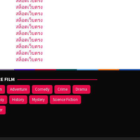
สล็อตเว็บตรง
สล็อตเว็บตรง
สล็อตเว็บตรง
สล็อตเว็บตรง
สล็อตเว็บตรง
สล็อตเว็บตรง
สล็อตเว็บตรง
สล็อตเว็บตรง
สล็อตเว็บตรง
สล็อตเว็บตรง
E FILM
on
Adventure
Comedy
Crime
Drama
asy
History
Mystery
Science Fiction
er