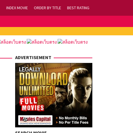
INDEX MOVIE
ORDER BY TITLE
BEST RATING
ADVERTISEMENT
SEARCH MOVIE