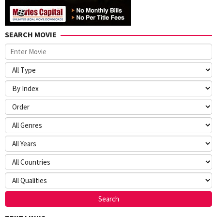
SEARCH MOVIE