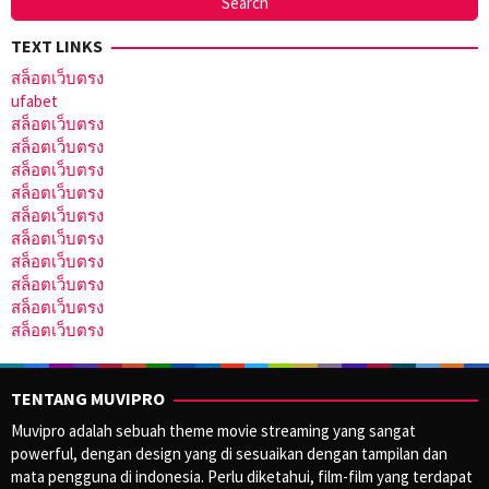
TEXT LINKS
สล็อตเว็บตรง
ufabet
สล็อตเว็บตรง
สล็อตเว็บตรง
สล็อตเว็บตรง
สล็อตเว็บตรง
สล็อตเว็บตรง
สล็อตเว็บตรง
สล็อตเว็บตรง
สล็อตเว็บตรง
สล็อตเว็บตรง
สล็อตเว็บตรง
TENTANG MUVIPRO
Muvipro adalah sebuah theme movie streaming yang sangat
powerful, dengan design yang di sesuaikan dengan tampilan dan
mata pengguna di indonesia. Perlu diketahui, film-film yang terdapat