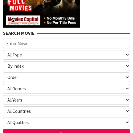
SEARCH MOVIE