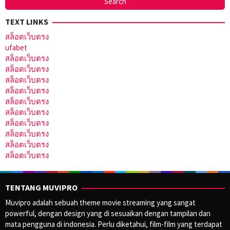
TEXT LINKS
สล็อตเว็บตรง
ufabet
สล็อตเว็บตรง
สล็อตเว็บตรง
สล็อตเว็บตรง
สล็อตเว็บตรง
สล็อตเว็บตรง
สล็อตเว็บตรง
สล็อตเว็บตรง
สล็อตเว็บตรง
สล็อตเว็บตรง
สล็อตเว็บตรง
TENTANG MUVIPRO
Muvipro adalah sebuah theme movie streaming yang sangat
powerful, dengan design yang di sesuaikan dengan tampilan dan
mata pengguna di indonesia. Perlu diketahui, film-film yang terdapat