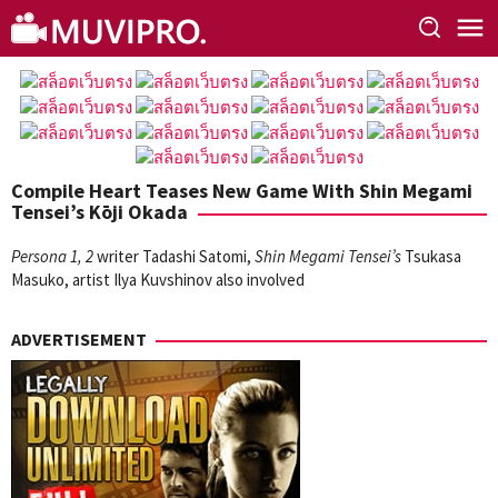
Skip
to
content
Compile Heart Teases New Game With Shin Megami
Tensei’s Kōji Okada
Persona 1, 2
writer Tadashi Satomi,
Shin Megami Tensei’s
Tsukasa
Masuko, artist Ilya Kuvshinov also involved
ADVERTISEMENT