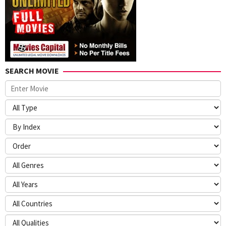
SEARCH MOVIE