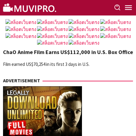
Skip
to
content
ChaO Anime Film Earns US$112,000 in U.S. Box Office
Film earned US$70,254 in its first 3 days in U.S.
ADVERTISEMENT