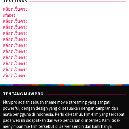
TEXT LINKS
สล็อตเว็บตรง
ufabet
สล็อตเว็บตรง
สล็อตเว็บตรง
สล็อตเว็บตรง
สล็อตเว็บตรง
สล็อตเว็บตรง
สล็อตเว็บตรง
สล็อตเว็บตรง
สล็อตเว็บตรง
สล็อตเว็บตรง
สล็อตเว็บตรง
TENTANG MUVIPRO
Muvipro adalah sebuah theme movie streaming yang sangat
powerful, dengan design yang di sesuaikan dengan tampilan dan
mata pengguna di indonesia. Perlu diketahui, film-film yang terdapat
pada web ini didapatkan dari web pencarian di internet. Kami tidak
menyimpan file film tersebut di server sendiri dan kami hanya