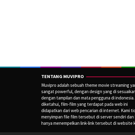
TENTANG MUVIPRO
Muvipro adalah sebuah theme movie streaming y
sangat powerful, dengan design yang di sesuaika
dengan tampilan dan mata pengguna di indonesia.
diketahui, film-film yang terdapat pada web ini
didapatkan dari web pencarian di internet. Kami ti
menyimpan file film tersebut di server sendiri dan
hanya menempelkan link-link tersebut di website 