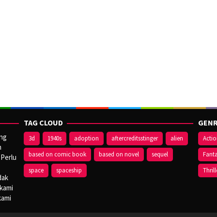
TAG CLOUD
GENR
ang
3d
1940s
adoption
aftercreditsstinger
alien
Acti
n
based on comic book
based on novel
sequel
Fant
 Perlu
space
spaceship
Thrill
dak
 kami
kami