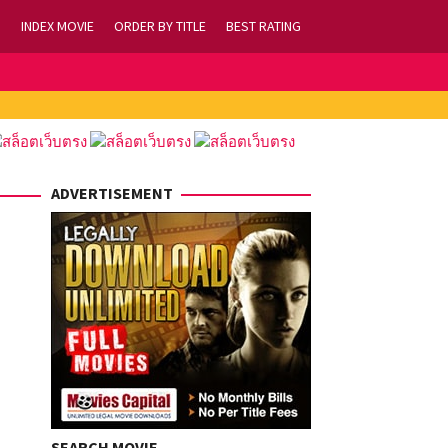
INDEX MOVIE
ORDER BY TITLE
BEST RATING
ADVERTISEMENT
SEARCH MOVIE