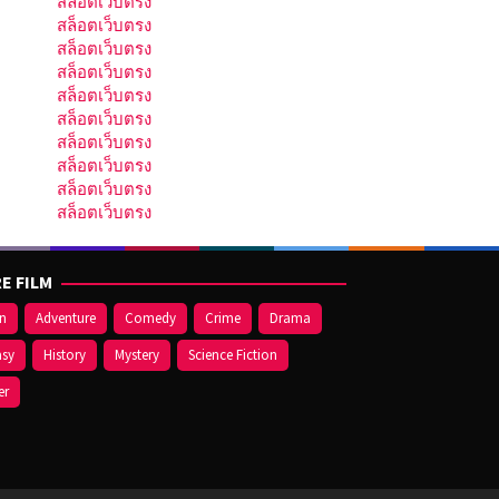
สล็อตเว็บตรง
สล็อตเว็บตรง
สล็อตเว็บตรง
สล็อตเว็บตรง
สล็อตเว็บตรง
สล็อตเว็บตรง
สล็อตเว็บตรง
สล็อตเว็บตรง
สล็อตเว็บตรง
สล็อตเว็บตรง
E FILM
on
Adventure
Comedy
Crime
Drama
asy
History
Mystery
Science Fiction
er