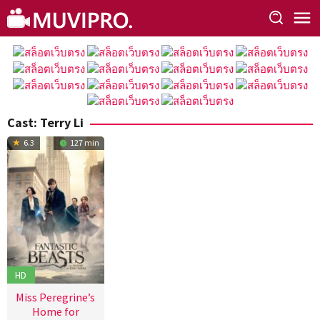
Skip
to
content
Cast:
Terry Li
6.3
127 min
HD
Miss Peregrine’s
Home for