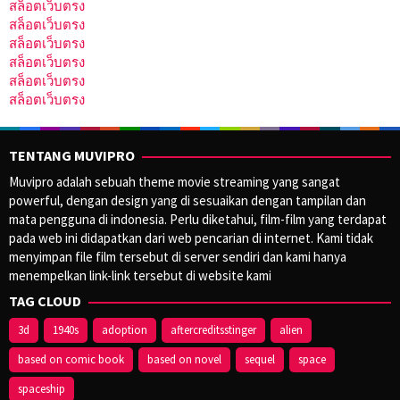
สล็อตเว็บตรง
สล็อตเว็บตรง
สล็อตเว็บตรง
สล็อตเว็บตรง
สล็อตเว็บตรง
สล็อตเว็บตรง
TENTANG MUVIPRO
Muvipro adalah sebuah theme movie streaming yang sangat
powerful, dengan design yang di sesuaikan dengan tampilan dan
mata pengguna di indonesia. Perlu diketahui, film-film yang terdapat
pada web ini didapatkan dari web pencarian di internet. Kami tidak
menyimpan file film tersebut di server sendiri dan kami hanya
menempelkan link-link tersebut di website kami
TAG CLOUD
3d
1940s
adoption
aftercreditsstinger
alien
based on comic book
based on novel
sequel
space
spaceship