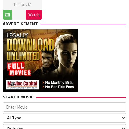
Thriller
,
USA
5
Tate
Watch
Oct
Taylor
ADVERTISEMENT
2016
SEARCH MOVIE