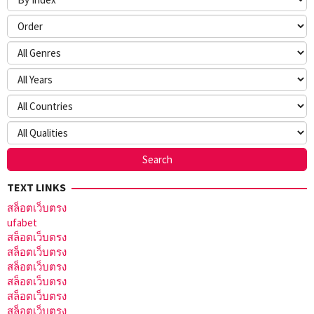
TEXT LINKS
สล็อตเว็บตรง
ufabet
สล็อตเว็บตรง
สล็อตเว็บตรง
สล็อตเว็บตรง
สล็อตเว็บตรง
สล็อตเว็บตรง
สล็อตเว็บตรง