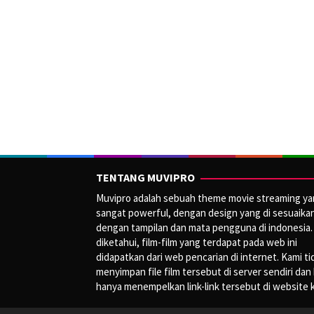
TENTANG MUVIPRO
Muvipro adalah sebuah theme movie streaming y
sangat powerful, dengan design yang di sesuaika
dengan tampilan dan mata pengguna di indonesia.
diketahui, film-film yang terdapat pada web ini
didapatkan dari web pencarian di internet. Kami ti
menyimpan file film tersebut di server sendiri dan
hanya menempelkan link-link tersebut di website 