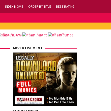
INDEX MOVIE
ORDER BY TITLE
BEST RATING
ADVERTISEMENT
SEARCH MOVIE