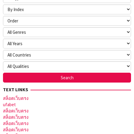
TEXT LINKS
สล็อตเว็บตรง
ufabet
สล็อตเว็บตรง
สล็อตเว็บตรง
สล็อตเว็บตรง
สล็อตเว็บตรง