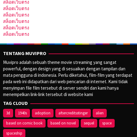
สล็อตเว็บตรง
สล็อตเว็บตรง
สล็อตเว็บตรง
สล็อตเว็บตรง
สล็อตเว็บตรง
สล็อตเว็บตรง
TENTANG MUVIPRO
Muvipro adalah sebuah theme movie streaming yang sangat
powerful, dengan design yang di sesuaikan dengan tampilan dan
mata pengguna di indonesia. Perlu diketahui, film-film yang terdapat
pada web ini didapatkan dari web pencarian di internet. Kami tidak
menyimpan file film tersebut di server sendiri dan kami hanya
menempelkan link-link tersebut di website kami
TAG CLOUD
3d
1940s
adoption
aftercreditsstinger
alien
based on comic book
based on novel
sequel
space
spaceship