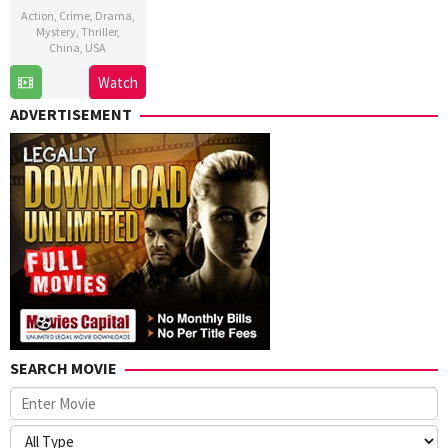
Action
,
Crime
,
Drama
,
Mystery
,
Thriller
,
China
,
USA
19
Edward
Watch
Oct
Zwick
ADVERTISEMENT
2016
SEARCH MOVIE