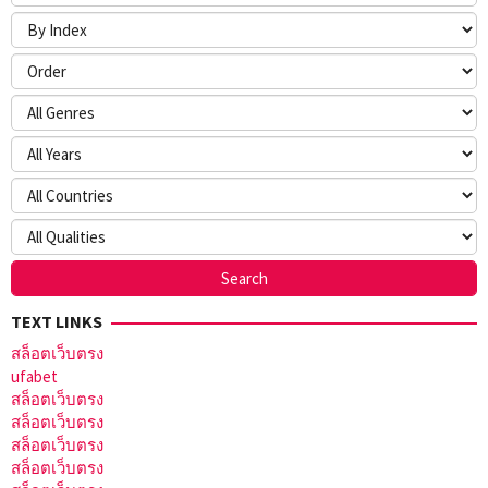
TEXT LINKS
สล็อตเว็บตรง
ufabet
สล็อตเว็บตรง
สล็อตเว็บตรง
สล็อตเว็บตรง
สล็อตเว็บตรง