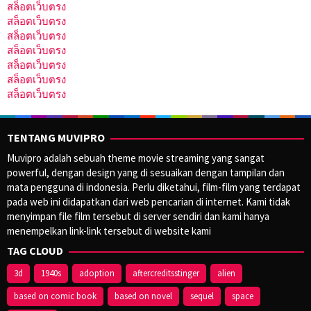
สล็อตเว็บตรง
สล็อตเว็บตรง
สล็อตเว็บตรง
สล็อตเว็บตรง
สล็อตเว็บตรง
สล็อตเว็บตรง
สล็อตเว็บตรง
TENTANG MUVIPRO
Muvipro adalah sebuah theme movie streaming yang sangat
powerful, dengan design yang di sesuaikan dengan tampilan dan
mata pengguna di indonesia. Perlu diketahui, film-film yang terdapat
pada web ini didapatkan dari web pencarian di internet. Kami tidak
menyimpan file film tersebut di server sendiri dan kami hanya
menempelkan link-link tersebut di website kami
TAG CLOUD
3d
1940s
adoption
aftercreditsstinger
alien
based on comic book
based on novel
sequel
space