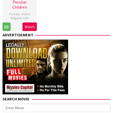
Peculiar
Children
Fantasy
,
United
Kingdom
,
USA
28
Lizzie
Watch
Sep
Pritchard
,
ADVERTISEMENT
2016
Tim
Burton
SEARCH MOVIE