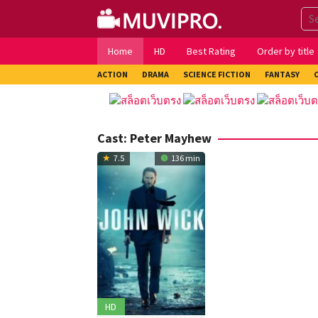
Skip
to
content
Home
HD
Best Rating
Order by title
ACTION
DRAMA
SCIENCE FICTION
FANTASY
Cast:
Peter Mayhew
7.5
136 min
HD