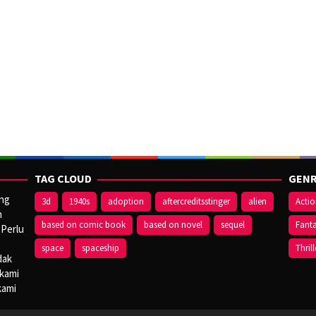
TAG CLOUD
GENR
ang
3d
1940s
adoption
aftercreditsstinger
alien
Acti
n
based on comic book
based on novel
sequel
Fant
 Perlu
space
spaceship
Thrill
dak
 kami
kami