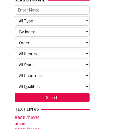
TEXT LINKS
สล็อตเว็บตรง
ufabet