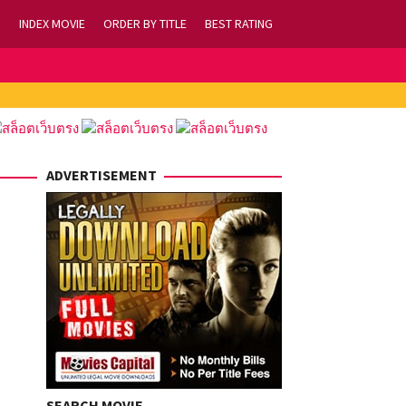
INDEX MOVIE
ORDER BY TITLE
BEST RATING
ADVERTISEMENT
SEARCH MOVIE