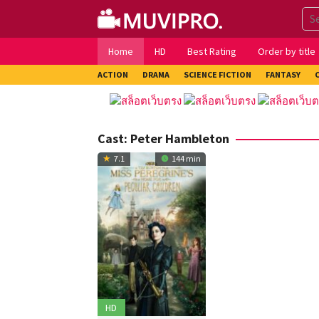
Skip
to
content
Home
HD
Best Rating
Order by title
ACTION
DRAMA
SCIENCE FICTION
FANTASY
Cast:
Peter Hambleton
7.1
144 min
HD