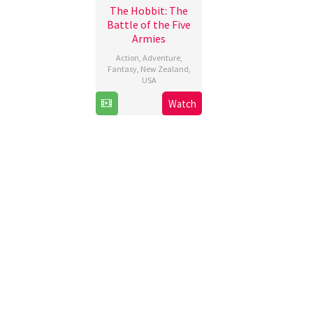
The Hobbit: The
Battle of the Five
Armies
Action
,
Adventure
,
Fantasy
,
New Zealand
,
USA
Watch
10
Peter
Dec
Jackson
2014